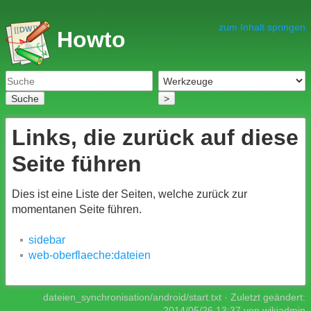
zum Inhalt springen
Howto
Suche
>
Links, die zurück auf diese
Seite führen
Dies ist eine Liste der Seiten, welche zurück zur
momentanen Seite führen.
sidebar
web-oberflaeche:dateien
dateien_synchronisation/android/start.txt
· Zuletzt geändert:
2014/05/26 13:37
von
wikiadmin